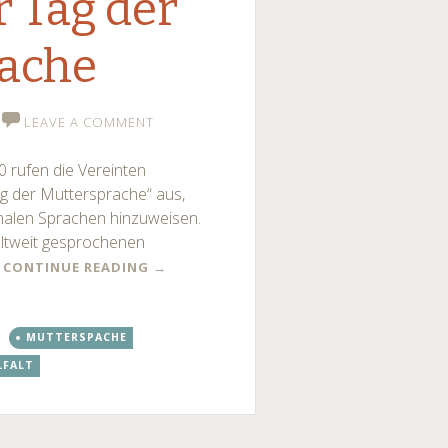
r Tag der
ache
LEAVE A COMMENT
0 rufen die Vereinten
ag der Muttersprache“ aus,
nalen Sprachen hinzuweisen.
ltweit gesprochenen
!
CONTINUE READING
→
MUTTERSPACHE
LFALT