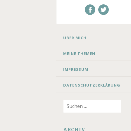
Mein
Mein
Facebookprofil
Twitteraccou
SKIP
ÜBER MICH
TO
CONTENT
MEINE THEMEN
IMPRESSUM
DATENSCHUTZERKLÄRUNG
Suchen
nach:
ARCHIV