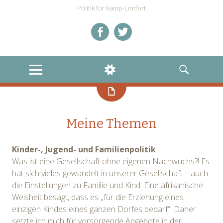
Politik für Kamp-Lintfort
Mein
Mein
Facebookprofil
Twitteraccount
MENU
WIDGETS
SEARCH
Meine Themen
Kinder-, Jugend- und Familienpolitik
Was ist eine Gesellschaft ohne eigenen Nachwuchs?! Es
hat sich vieles gewandelt in unserer Gesellschaft – auch
die Einstellungen zu Familie und Kind. Eine afrikanische
Weisheit besagt, dass es „für die Erziehung eines
einzigen Kindes eines ganzen Dorfes bedarf“! Daher
setzte ich mich für vorsorgende Angebote in der