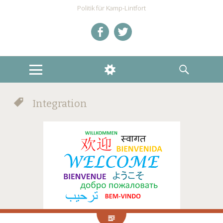
Politik für Kamp-Lintfort
Mein
Mein
Facebookprofil
Twitteraccount
MENU
WIDGETS
SEARCH
Integration