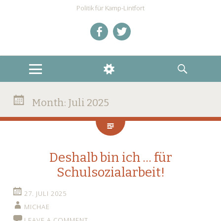
Politik für Kamp-Lintfort
Mein
Mein
Facebookprofil
Twitteraccount
MENU
WIDGETS
SEARCH
Month:
Juli 2025
Deshalb bin ich … für
Schulsozialarbeit!
27. JULI 2025
MICHAE
LEAVE A COMMENT